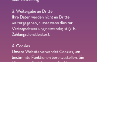
3. Weitergabe an Dritte
Ihre Daten werden nicht an Dritte
weitergegeben, ausser wenn dies zur
Vertragsabwicklung notwendig ist (z. B.
Zahlungsdienstleister).
4. Cookies
Unsere Website verwendet Cookies, um
bestimmte Funktionen bereitzustellen. Sie
können das Speichern von Cookies in den
Browsereinstellungen deaktivieren.
5. Ihre Rechte
Sie haben das Recht auf Auskunft,
Berichtigung, Löschung oder Einschränkung
der Verarbeitung Ihrer gespeicherten
Daten. Kontaktieren Sie uns dazu jederzeit
unter der oben genannten Adresse.
6. Änderungen
Diese Datenschutzerklärung kann jederzeit
angepasst werden. Gültig ist die jeweils auf